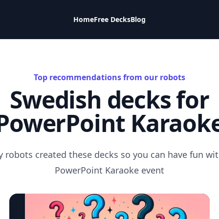
Home
Free Decks
Blog
Top recommendations from our robots
Swedish decks for
PowerPoint Karaok
y robots created these decks so you can have fun wi
PowerPoint Karaoke event